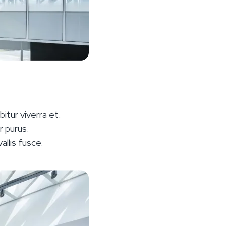
itur viverra et.
r purus.
allis fusce.