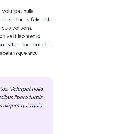
 Volutpat nulla
bero turpis felis nisl.
s quis vel sem.
h velit laoreet id
s vitae tincidunt id id
 scelerisque arcu
us. Volutpat nulla
ibus libero turpis
us aliquet quis quis