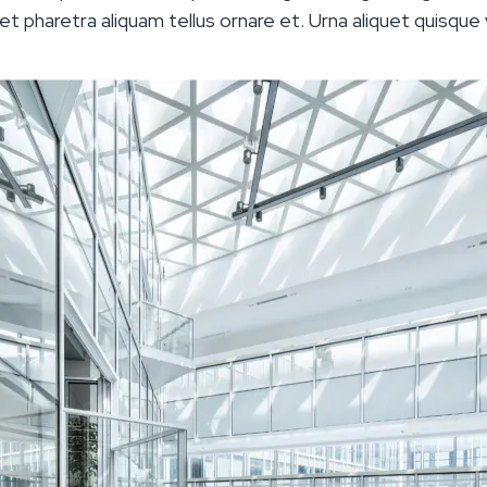
 eget pharetra aliquam tellus ornare et. Urna aliquet quisque v