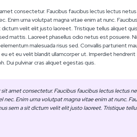
amet consectetur. Faucibus faucibus lectus lectus netus.
ec. Enim urna volutpat magna vitae enim at nunc. Faucibus li
dictum velit elit justo laoreet. Tristique tellus aliquet qui
sed mattis. Laoreet phasellus odio netus est posuere. Nib
c elementum malesuada risus sed. Convallis parturient mauri
 eu et eu velit blandit ullamcorper ut. Imperdiet hendrerit
bh. Dui pulvinar cras aliquet egestas quis.
it amet consectetur. Faucibus faucibus lectus lectus net
el nec. Enim urna volutpat magna vitae enim at nunc. Fauc
amus sem a sit dictum velit elit justo laoreet. Tristique tell