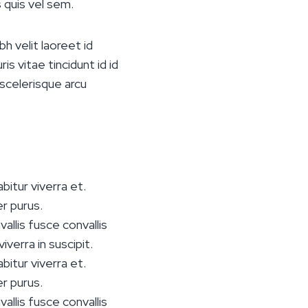
s quis vel sem.
h velit laoreet id
s vitae tincidunt id id
 scelerisque arcu
bitur viverra et.
r purus.
vallis fusce convallis
iverra in suscipit.
bitur viverra et.
r purus.
vallis fusce convallis