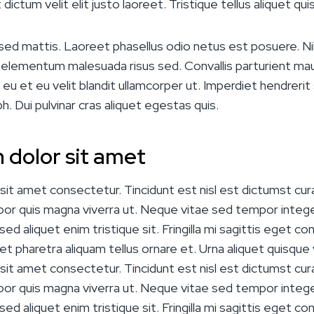
dictum velit elit justo laoreet. Tristique tellus aliquet qui
sed mattis. Laoreet phasellus odio netus est posuere. Nib
c elementum malesuada risus sed. Convallis parturient mauri
 eu et eu velit blandit ullamcorper ut. Imperdiet hendrerit
bh. Dui pulvinar cras aliquet egestas quis.
 dolor sit amet
it amet consectetur. Tincidunt est nisl est dictumst cura
mpor quis magna viverra ut. Neque vitae sed tempor intege
ed aliquet enim tristique sit. Fringilla mi sagittis eget con
 eget pharetra aliquam tellus ornare et. Urna aliquet quisque v
it amet consectetur. Tincidunt est nisl est dictumst cura
mpor quis magna viverra ut. Neque vitae sed tempor intege
ed aliquet enim tristique sit. Fringilla mi sagittis eget con